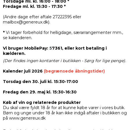
Torsdage ml. kl. 16:00 - 18:00 *
Fredage ml. kl. 15:30 - 17:30 *
(Andre dage efter aftale 27222395 eller
mailbox@genereux.dk).
*
Vi tager forbehold for helligdage, særarrangementer mm.,
se kalenderen.
Vi bruger MobilePay:
5
7361, eller kort betaling i
kælderen.
(Der findes ingen kontanter i butikken - Sørg for lige penge).
Kalender juli 2026
(begrænsede åbningstider)
Torsdag den 30. juli kl. 15:30-17:00
Fredag den 29. maj kl. 15:30-16:30
Køb af vin og relaterede produkter
Du skal være fyldt 18 år for at kunne købe varer i vores butik.
Børn og unge under 18 år kan ikke indgå aftaler i butikken og
på www.genereux.dk