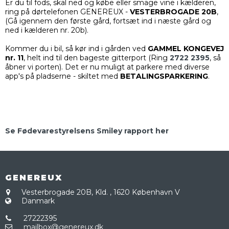
Er du til fods, skal ned og købe eller smage vine i kælderen,
ring på dørtelefonen GENEREUX -
VESTERBROGADE 20B
,
(Gå igennem den første gård, fortsæt ind i næste gård og
ned i kælderen nr. 20b).
Kommer du i bil, så kør ind i gården ved
GAMMEL KONGEVEJ
nr. 11
, helt ind til den bageste gitterport (Ring
2722 2395
, så
åbner vi porten). Det er nu muligt at parkere med diverse
app's på pladserne - skiltet med
BETALINGSPARKERING
.
Se Fødevarestyrelsens Smiley rapport her
GENEREUX
Vesterbrogade 20B, Kld.
,
1620 København V
Danmark
27222395
mailbox@genereux.dk