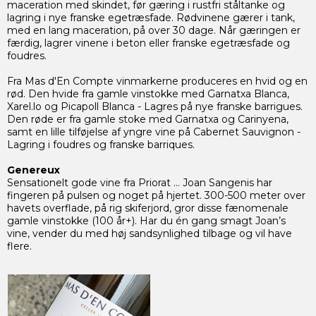
maceration med skindet, før gæring i rustfri ståltanke og
lagring i nye franske egetræsfade. Rødvinene gærer i tank,
med en lang maceration, på over 30 dage. Når gæringen er
færdig, lagrer vinene i beton eller franske egetræsfade og
foudres.
Fra Mas d'En Compte vinmarkerne produceres en hvid og en
rød. Den hvide fra gamle vinstokke med Garnatxa Blanca,
Xarel.lo og Picapoll Blanca - Lagres på nye franske barrigues.
Den røde er fra gamle stoke med Garnatxa og Carinyena,
samt en lille tilføjelse af yngre vine på Cabernet Sauvignon -
Lagring i foudres og franske barriques.
Genereux
Sensationelt gode vine fra Priorat … Joan Sangenis har
fingeren på pulsen og noget på hjertet. 300-500 meter over
havets overflade, på rig skiferjord, gror disse fænomenale
gamle vinstokke (100 år+). Har du én gang smagt Joan’s
vine, vender du med høj sandsynlighed tilbage og vil have
flere.