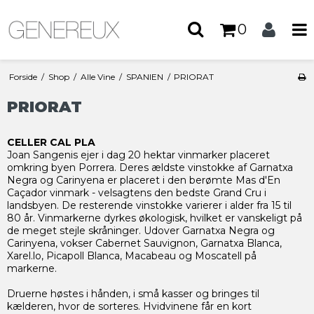
0
Forside
/
Shop
/
Alle Vine
/
SPANIEN
/
PRIORAT
PRIORAT
CELLER CAL PLA
Joan Sangenis ejer i dag 20 hektar vinmarker placeret
omkring byen Porrera. Deres ældste vinstokke af Garnatxa
Negra og Carinyena er placeret i den berømte Mas d'En
Caçador vinmark - velsagtens den bedste Grand Cru i
landsbyen. De resterende vinstokke varierer i alder fra 15 til
80 år. Vinmarkerne dyrkes økologisk, hvilket er vanskeligt på
de meget stejle skråninger. Udover Garnatxa Negra og
Carinyena, vokser Cabernet Sauvignon, Garnatxa Blanca,
Xarel.lo, Picapoll Blanca, Macabeau og Moscatell på
markerne.
Druerne høstes i hånden, i små kasser og bringes til
kælderen, hvor de sorteres. Hvidvinene får en kort