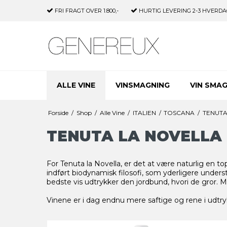
FRI FRAGT
OVER 1.800,-
HURTIG LEVERING
2-3 HVERDA
ALLE VINE
VINSMAGNING
VIN SMA
Forside
/
Shop
/
Alle Vine
/
ITALIEN
/
TOSCANA
/
TENUTA
TENUTA LA NOVELLA
For Tenuta la Novella, er det at være naturlig en top
indført biodynamisk filosofi, som yderligere under
bedste vis udtrykker den jordbund, hvori de gror. M
Vinene er i dag endnu mere saftige og rene i udtry