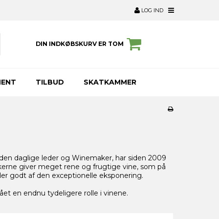
LOG IND
DIN INDKØBSKURV ER TOM
MENT
TILBUD
SKATKAMMER
den daglige leder og Winemaker, har siden 2009
arkerne giver meget rene og frugtige vine, som på
yder godt af den exceptionelle eksponering.
t en endnu tydeligere rolle i vinene.