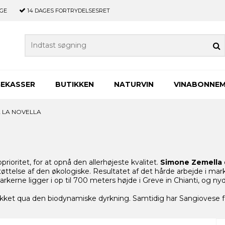
GE
14 DAGES
FORTRYDELSESRET
GEKASSER
BUTIKKEN
NATURVIN
VINABONNE
 LA NOVELLA
prioritet, for at opnå den allerhøjeste kvalitet.
Simone Zemella
støttelse af den økologiske. Resultatet af det hårde arbejde i m
arkerne ligger i op til 700 meters højde i Greve in Chianti, og n
kket qua den biodynamiske dyrkning. Samtidig har Sangiovese fåe