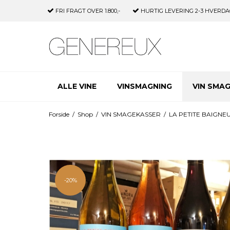
FRI FRAGT
OVER 1.800,-
HURTIG LEVERING
2-3 HVERDA
ALLE VINE
VINSMAGNING
VIN SMA
Forside
/
Shop
/
VIN SMAGEKASSER
/
LA PETITE BAIGN
-20%