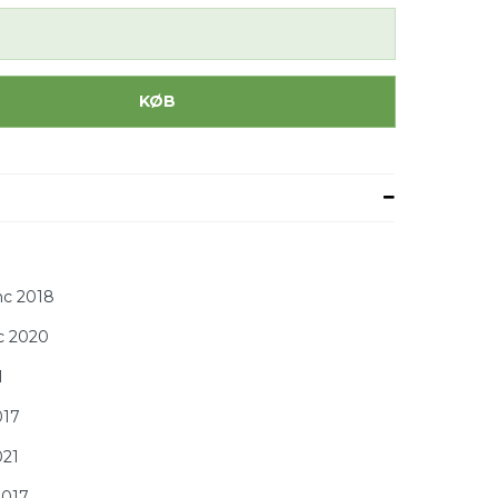
KØB
nc 2018
nc 2020
1
017
021
2017