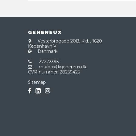
GENEREUX
Vesterbrogade 20B, Kld.
,
1620
København V
Danmark
27222395
mailbox@genereux.dk
CVR-nummer
:
28259425
Sitemap