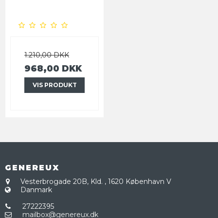
1.210,00 DKK
968,00 DKK
VIS PRODUKT
GENEREUX
Vesterbrogade 20B, Kld.
,
1620 København V
Danmark
27222395
mailbox@genereux.dk