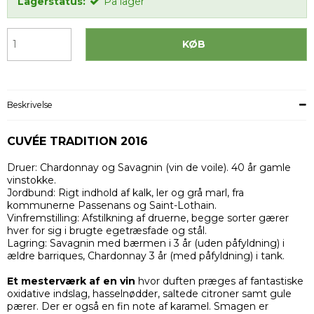
Lagerstatus:
På lager
KØB
Beskrivelse
CUVÉE TRADITION 2016
Druer: Chardonnay og Savagnin (vin de voile). 40 år gamle
vinstokke.
Jordbund: Rigt indhold af kalk, ler og grå marl, fra
kommunerne Passenans og Saint-Lothain.
Vinfremstilling: Afstilkning af druerne, begge sorter gærer
hver for sig i brugte egetræsfade og stål.
Lagring: Savagnin med bærmen i 3 år (uden påfyldning) i
ældre barriques, Chardonnay 3 år (med påfyldning) i tank.
Et mesterværk af en vin
hvor duften præges af fantastiske
oxidative indslag, hasselnødder, saltede citroner samt gule
pærer. Der er også en fin note af karamel. Smagen er