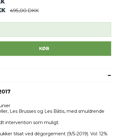
KK
KK
495,00 DKK
KØB
2017
unier
rceller, Les Brusses og Les Bâtis, med smuldrende
t intervention som muligt.
 sukker tilsat ved dégorgement (9/5-2019). Vol: 12%