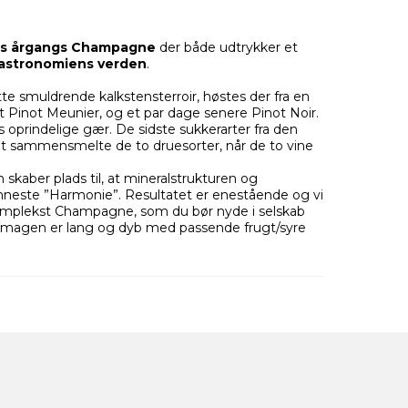
rs årgangs Champagne
der både udtrykker et
Gastronomiens verden
.
tte smuldrende kalkstensterroir, høstes der fra en
st Pinot Meunier, og et par dage senere Pinot Noir.
oprindelige gær. De sidste sukkerarter fra den
 at sammensmelte de to druesorter, når de to vine
skaber plads til, at mineralstrukturen og
ønneste ”Harmonie”. Resultatet er enestående og vi
komplekst Champagne, som du bør nyde i selskab
magen er lang og dyb med passende frugt/syre