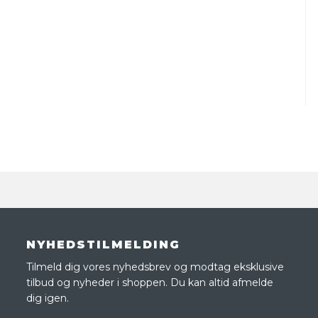
NYHEDSTILMELDING
Tilmeld dig vores nyhedsbrev og modtag eksklusive
tilbud og nyheder i shoppen. Du kan altid afmelde
dig igen.