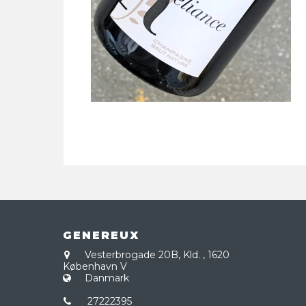
GENEREUX
Vesterbrogade 20B, Kld.
,
1620
København V
Danmark
27222395