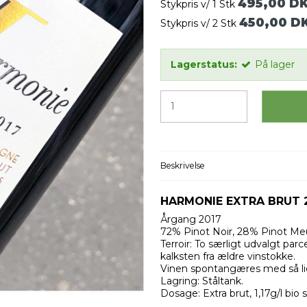
495,00 D
Stykpris v/ 1 Stk
450,00 D
Stykpris v/ 2 Stk
Lagerstatus:
På lager
Beskrivelse
HARMONIE EXTRA BRUT 
Årgang 2017
72% Pinot Noir, 28% Pinot Me
Terroir: To særligt udvalgt pa
kalksten fra ældre vinstokke.
Vinen spontangæres med så lid
Lagring: Ståltank.
Dosage: Extra brut, 1,17g/l bio