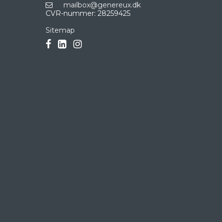
mailbox@genereux.dk
CVR-nummer
:
28259425
Sitemap