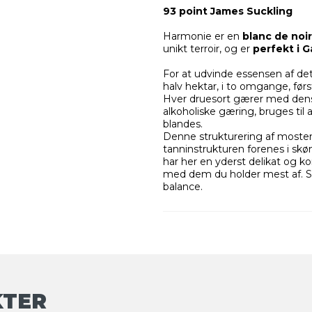
93 point James Suckling
Harmonie er en
blanc de noi
unikt terroir, og er
perfekt i 
For at udvinde essensen af ​​de
halv hektar, i to omgange, før
Hver druesort gærer med dens 
alkoholiske gæring, bruges til
blandes.
Denne strukturering af mosten 
tanninstrukturen forenes i sk
har her en yderst delikat og 
med dem du holder mest af. S
balance.
KTER