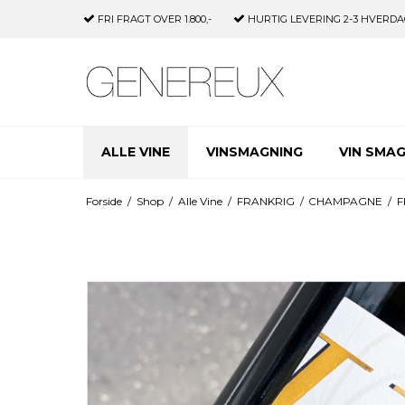
FRI FRAGT
OVER 1.800,-
HURTIG LEVERING
2-3 HVERDA
ALLE VINE
VINSMAGNING
VIN SMA
Forside
/
Shop
/
Alle Vine
/
FRANKRIG
/
CHAMPAGNE
/
F