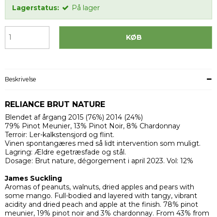
Lagerstatus:
På lager
KØB
Beskrivelse
RELIANCE BRUT NATURE
Blendet af årgang 2015 (76%) 2014 (24%)
79% Pinot Meunier, 13% Pinot Noir, 8% Chardonnay
Terroir: Ler-kalkstensjord og flint.
Vinen spontangæres med så lidt intervention som muligt.
Lagring: Ældre egetræsfade og stål.
Dosage: Brut nature, dégorgement i april 2023. Vol: 12%
James Suckling
Aromas of peanuts, walnuts, dried apples and pears with
some mango. Full-bodied and layered with tangy, vibrant
acidity and dried peach and apple at the finish. 78% pinot
meunier, 19% pinot noir and 3% chardonnay. From 43% from