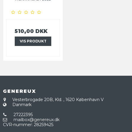
510,00 DKK
VIS PRODUKT
GENEREUX
Vesterbrogade 20B, Kld.
,
1620 København V
Danmark
27222395
mailbox@genereux.dk
CVR-nummer
:
28259425