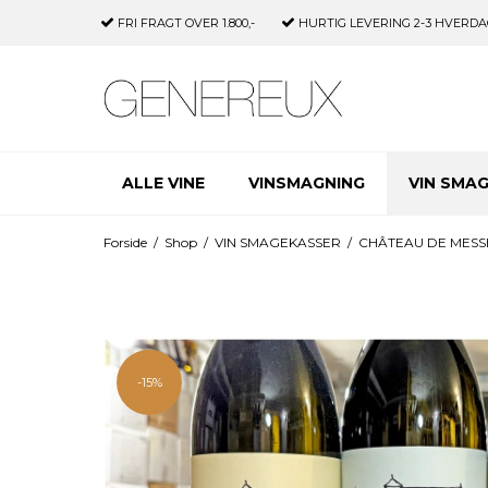
FRI FRAGT
OVER 1.800,-
HURTIG LEVERING
2-3 HVERDA
ALLE VINE
VINSMAGNING
VIN SMA
Forside
/
Shop
/
VIN SMAGEKASSER
/
CHÂTEAU DE MESS
-15%