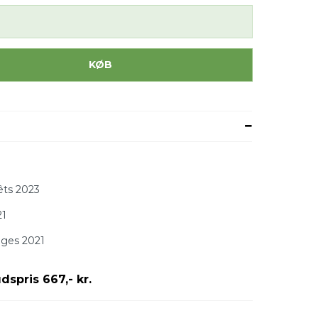
KØB
êts 2023
21
ouges 2021
dspris 667,- kr.