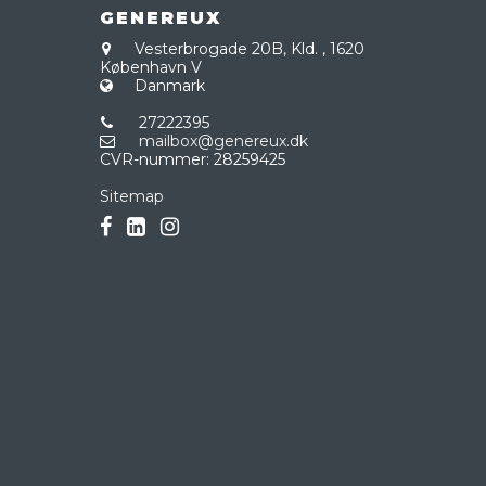
GENEREUX
Vesterbrogade 20B, Kld.
,
1620
København V
Danmark
27222395
mailbox@genereux.dk
CVR-nummer
:
28259425
Sitemap