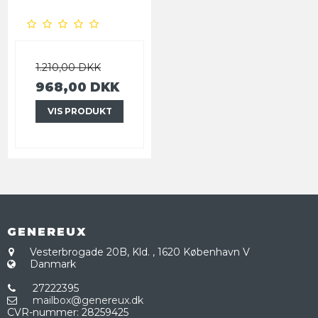
1.210,00 DKK
968,00 DKK
VIS PRODUKT
GENEREUX
Vesterbrogade 20B, Kld.
,
1620 København V
Danmark
27222395
mailbox@genereux.dk
CVR-nummer
:
28259425