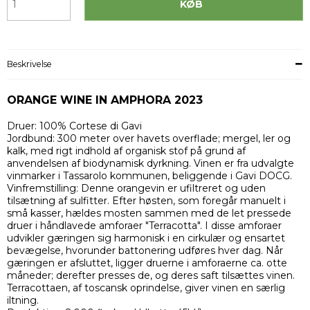
KØB
Beskrivelse
ORANGE WINE IN AMPHORA 2023
Druer: 100% Cortese di Gavi
Jordbund: 300 meter over havets overflade; mergel, ler og
kalk, med rigt indhold af organisk stof på grund af
anvendelsen af biodynamisk dyrkning. Vinen er fra udvalgte
vinmarker i Tassarolo kommunen, beliggende i Gavi DOCG.
Vinfremstilling: Denne orangevin er ufiltreret og uden
tilsætning af sulfitter. Efter høsten, som foregår manuelt i
små kasser, hældes mosten sammen med de let pressede
druer i håndlavede amforaer "Terracotta". I disse amforaer
udvikler gæringen sig harmonisk i en cirkulær og ensartet
bevægelse, hvorunder battonering udføres hver dag. Når
gæringen er afsluttet, ligger druerne i amforaerne ca. otte
måneder; derefter presses de, og deres saft tilsættes vinen.
Terracottaen, af toscansk oprindelse, giver vinen en særlig
iltning.