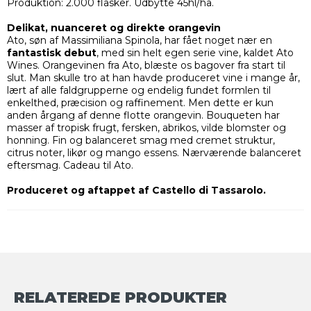
Produktion: 2.000 flasker. Udbytte 45hl/ha.
Delikat, nuanceret og direkte orangevin
Ato, søn af Massimiliana Spinola, har fået noget nær en
fantastisk debut
, med sin helt egen serie vine, kaldet Ato
Wines. Orangevinen fra Ato, blæste os bagover fra start til
slut. Man skulle tro at han havde produceret vine i mange år,
lært af alle faldgrupperne og endelig fundet formlen til
enkelthed, præcision og raffinement. Men dette er kun
anden årgang af denne flotte orangevin. Bouqueten har
masser af tropisk frugt, fersken, abrikos, vilde blomster og
honning. Fin og balanceret smag med cremet struktur,
citrus noter, likør og mango essens. Nærværende balanceret
eftersmag. Cadeau til Ato.
Produceret og aftappet af Castello di Tassarolo.
RELATEREDE PRODUKTER