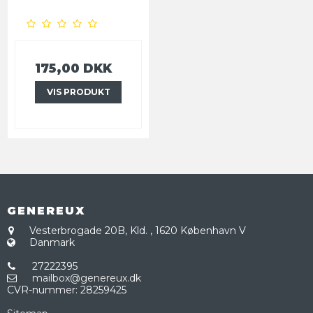
175,00 DKK
VIS PRODUKT
GENEREUX
Vesterbrogade 20B, Kld.
,
1620 København V
Danmark
27222395
mailbox@genereux.dk
CVR-nummer
:
28259425