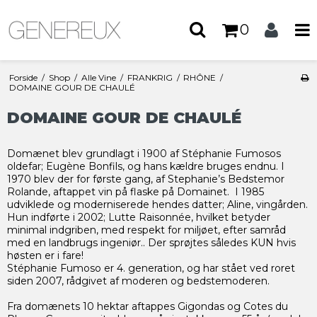
0
Forside
/
Shop
/
Alle Vine
/
FRANKRIG
/
RHÔNE
/
DOMAINE GOUR DE CHAULÉ
DOMAINE GOUR DE CHAULÉ
Domænet blev grundlagt i 1900 af Stéphanie Fumosos
oldefar; Eugène Bonfils, og hans kældre bruges endnu. I
1970 blev der for første gang, af Stephanie’s Bedstemor
Rolande, aftappet vin på flaske på Domainet. I 1985
udviklede og moderniserede hendes datter; Aline, vingården.
Hun indførte i 2002; Lutte Raisonnée, hvilket betyder
minimal indgriben, med respekt for miljøet, efter samråd
med en landbrugs ingeniør.. Der sprøjtes således KUN hvis
høsten er i fare!
Stéphanie Fumoso er 4. generation, og har stået ved roret
siden 2007, rådgivet af moderen og bedstemoderen.
Fra domænets 10 hektar aftappes Gigondas og Cotes du