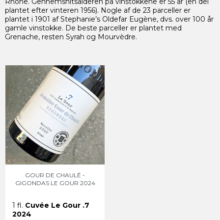
Rhone. Gennemsnitsalderen på vinstokkene er 55 år (en del
plantet efter vinteren 1956). Nogle af de 23 parceller er
plantet i 1901 af Stephanie’s Oldefar Eugène, dvs. over 100 år
gamle vinstokke. De beste parceller er plantet med
Grenache, resten Syrah og Mourvèdre.
GOUR DE CHAULÉ -
GIGONDAS LE GOUR 2024
1 fl.
Cuvée
Le Gour .7
2024