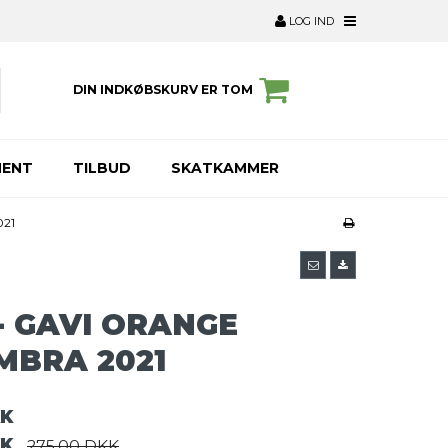
LOG IND
DIN INDKØBSKURV ER TOM
MENT
TILBUD
SKATKAMMER
21
- GAVI ORANGE
BRA 2021
KK
KK
275,00 DKK