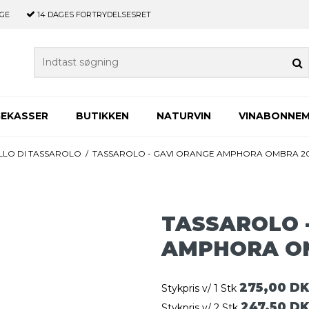
GE
14 DAGES
FORTRYDELSESRET
GEKASSER
BUTIKKEN
NATURVIN
VINABONNE
LLO DI TASSAROLO
/
TASSAROLO - GAVI ORANGE AMPHORA OMBRA 20
TASSAROLO 
AMPHORA OM
275,00 D
Stykpris v/ 1 Stk
247,50 D
Stykpris v/ 2 Stk