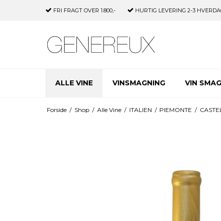
FRI FRAGT
OVER 1.800,-
HURTIG LEVERING
2-3 HVERDA
ALLE VINE
VINSMAGNING
VIN SMA
Forside
/
Shop
/
Alle Vine
/
ITALIEN
/
PIEMONTE
/
CASTE