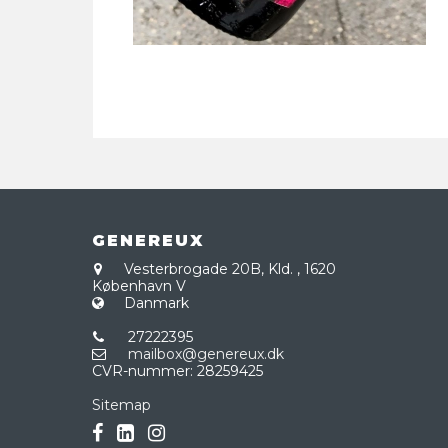
GENEREUX
Vesterbrogade 20B, Kld.
,
1620
København V
Danmark
27222395
mailbox@genereux.dk
CVR-nummer
:
28259425
Sitemap