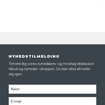
NYHEDSTILMELDING
Tilmeld dig vores nyhedsbrev og modtag eksklusive
tilbud og nyheder i shoppen. Du kan altid afmelde
dig igen.