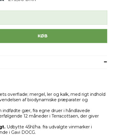
KØB
s overflade; mergel, ler og kalk, med rigt indhold
anvendelsen af biodynamiske præparater og
 indfødte gær, fra egne druer i håndlavede
terfølgende 12 måneder i Terracottaen, der giver
gt.
Udbytte 45hl/ha. fra udvalgte vinmarker i
nde i Gavi DOCG.