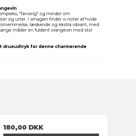
angevin
kompleks, "farverig" og minder om
ter og urter. I smagen finder vi noter af hvide
 fornemmelse, læskende og ekstra vibrant, med
mange måder en fuldent orangevin med stor
ekt drueudtryk for denne charmerende
180,00 DKK