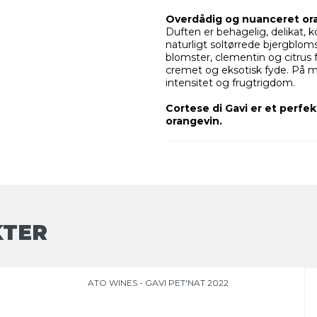
Overdådig og nuanceret or
Duften er behagelig, delikat, 
naturligt soltørrede bjergbloms
blomster, clementin og citrus
cremet og eksotisk fyde. På 
intensitet og frugtrigdom.
Cortese di Gavi er et perf
orangevin.
KTER
ATO WINES - GAVI PET'NAT 2022