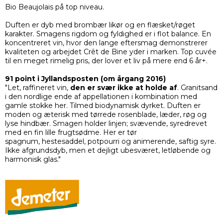
Bio Beaujolais på top niveau.
Duften er dyb med brombær likør og en flæsket/røget
karakter. Smagens rigdom og fyldighed er i flot balance. En
koncentreret vin, hvor den lange eftersmag demonstrerer
kvaliteten og arbejdet Crêt de Bine yder i marken. Top cuvée
til en meget rimelig pris, der lover et liv på mere end 6 år+.
91 point i Jyllandsposten (om årgang 2016)
"Let, raffineret vin,
den er svær ikke at holde af
. Granitsand
i den nordlige ende af appellationen i kombination med
gamle stokke her. Tilmed biodynamisk dyrket. Duften er
moden og æterisk med tørrede rosenblade, læder, røg og
lyse hindbær. Smagen holder linjen; svævende, syredrevet
med en fin lille frugtsødme. Her er tør
spagnum, hestesaddel, potpourri og animerende, saftig syre.
Ikke afgrundsdyb, men et dejligt ubesværet, letløbende og
harmonisk glas."